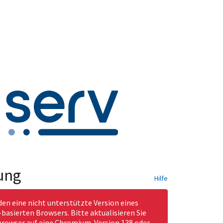
ung
Hilfe
den eine nicht unterstützte Version eines
asierten Browsers. Bitte aktualisieren Sie
rowser auf eine Chromium-Version 138 oder